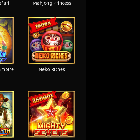
afari
Mahjong Princess
Empire
Neko Riches