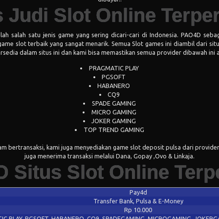
s Judi Slot Online Terpe
alah salah satu jenis game yang sering dicari-cari di Indonesia. PAO4D seba
 slot terbaik yang sangat menarik. Semua Slot games ini diambil dari situs j
tersedia dalam situs ini dan kami bisa memastikan semua provider dibawah ini 
rtune Lions
Fiery Lava
Farm of For
PRAGMATIC PLAY
PGSOFT
HABANERO
CQ9
SPADE GAMING
MICRO GAMING
JOKER GAMING
TOP TREND GAMING
rtransaksi, kami juga menyediakan game slot deposit pulsa dari provider te
juga menerima transaksi melalui Dana, Gopay ,Ovo & Linkaja.
an Carnival
Fishing Treasure
Bounty Fis
 Situs Slot Online Terp
Pay4d
Transfer Bank, Pulsa & E-Money
Rp 10.000
IC PLAY, PGSOFT, HABANERO, CQ9, SPADEGAMING, MICROGAMING, JOKE