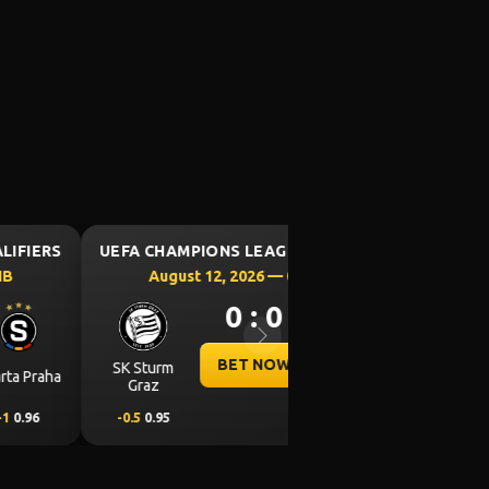
Boxing Fury
A CHAMPIONS LEAGUE QUALIFIERS
August 11, 2026 — 22:59 WIB
0 : 0
Next
BET NOW
Union Saint-
 Glimt
Gilloise
5
0.88
-0.75
0.94
onanza
Jungle Quest