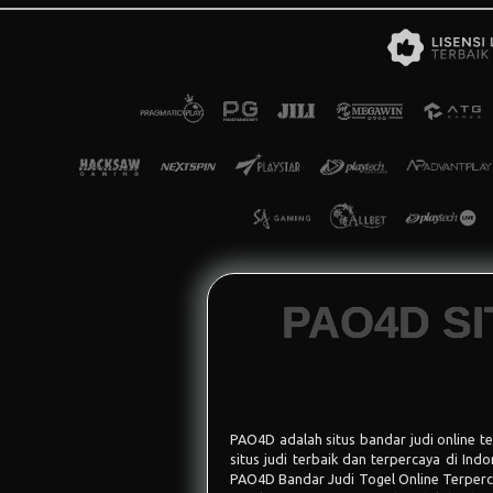
Wild Wet Win
S
PAO4D SI
Oceanic Melodies
Ne
PAO4D
adalah
situs bandar judi online
te
situs judi terbaik dan terpercaya di Ind
PAO4D
Bandar Judi Togel Online Terper