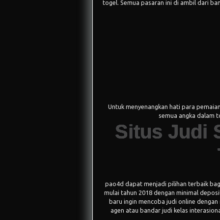
togel. Semua pasaran ini di ambil dari ban
Mining Bonanza
Untuk menyenangkan hati para pemaian 
semua angka dalam to
Situs Judi 
Honey Trap
Heave
pao4d dapat menjadi pilihan terbaik bagi
mulai tahun 2018 dengan minimal deposi
baru ingin mencoba judi online dengan
agen atau bandar judi kelas interasi