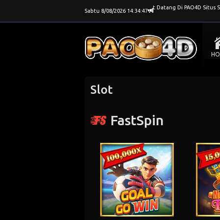
Selamat Datang Di PAO4D Situs Slot Dan 
Sabtu 8/08/2026 14:34:49
HO
Slot
FastSpin