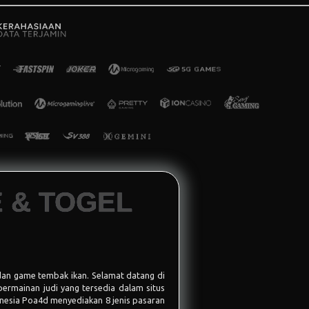
uest
Safari Blitz
E & TOGEL
gon
Mushroom Bandit
o dan game tembak ikan. Selamat datang di
 permainan judi yang tersedia dalam situs
onesia Poa4d menyediakan 8 jenis pasaran