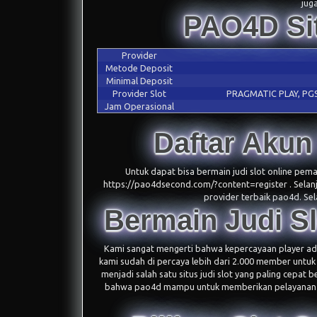
jug
PAO4D Sit
Provider
Metode Deposit
Minimal Deposit
Provider Slot
PRAGMATIC PLAY, P
Jam Operasional
Daftar Akun 
Untuk dapat bisa bermain judi slot online pemai
https://pao4dsecond.com/?content=register . Selanj
provider terbaik pao4d. Sel
Bermain Judi Sl
Kami sangat mengerti bahwa kepercayaan player ada
kami sudah di percaya lebih dari 2.000 member untu
menjadi salah satu situs judi slot yang paling cepa
bahwa pao4d mampu untuk memberikan pelayanan yang