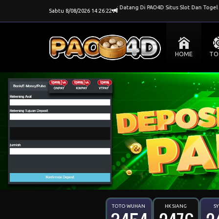
Selamat Datang Di PAO4D Situs Slot Dan Togel Ter
Sabtu 8/08/2026 14:26:23
HOME
TO
TOTO WUHAN
HK SIANG
S