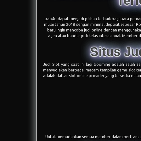
Ter
pao4d dapat menjadi pilihan terbaik bagi para pemain
mulai tahun 2018 dengan minimal deposit sebesar R
baru ingin mencoba judi online dengan menggunakan
agen atau bandar judi kelas interasional. Member
Situs Ju
Judi Slot yang saat ini lagi booming adalah salah s
menyediakan berbagai macam tampilan game slot terbai
adalah daftar slot online provider yang tersedia dala
Untuk memudahkan semua member dalam bertransaksi, 