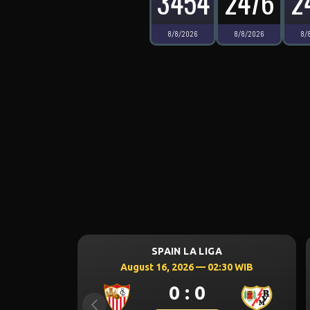
3454
2476
2
8/8/2026
8/8/2026
8/
UEFA CHAMPIONS LEAGUE QUALIFIERS
August 12, 2026 — 01:30 WIB
0 : 0
Previous