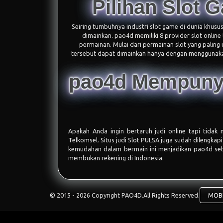
Pilihan Slot 
Seiring tumbuhnya industri slot game di dunia khusu
dimainkan. pao4d memiliki 8 provider
slot online
permainan. Mulai dari permainan slot yang paling
tersebut dapat dimainkan hanya dengan menggunak
pao4d Mempunya
Apakah Anda ingin bertaruh judi online tapi tida
Telkomsel. Situs judi Slot PULSA juga sudah dilengk
kemudahan dalam bermain ini menjadikan pao4d seba
membukan rekening di Indonesia.
© 2015 - 2026 Copyright PAO4D.
All Rights Reserved.
MOBI