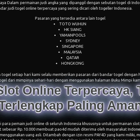
caya
Dalam permainan judi angka yang dipanggil dengan sebutan togel di Ind
dar judi togel online terpercaya yang sering dicari oleh togeller Indonesia.
Pasaran yang tersedia antara lain togel
TOTO WUHUN
HK SIANG
YAMANPOOLS
SYDNEY
ating Market
Baseball Fever
Football Fe
SINGAPORE
MALAYSIA
QATAR
HONGKONG
togel setiap hari kami selalu memberikan pasaran dari bandar togel dengan
gel dari mimpinya sehari-hari dengan menggunakan halaman Buku Mimpi kam
Slot Online Terpercaya,
Terlengkap Paling Ama
Mr. Miser
Lucky Tigers
Acrobati
 para pemain judi online di seluruh Indonesia khususnya untuk permainan slot
t sebesar Rp.10.000 membuat pao4d mudah diterima oleh masyarakat Indone
 menggunakan uang asli. Ditambah dengan izin resmi PAY4D yang kami miliki,