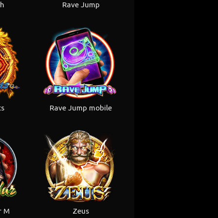
gh
Rave Jump
ts
Rave Jump mobile
r M
Zeus