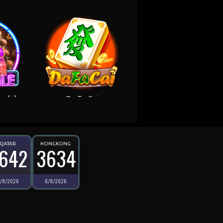
mobile
Da Fa Cai
QATAR
HONGKONG
642
3634
/8/2026
6/8/2026
Bag
Crazy Crazy