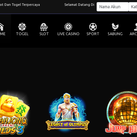
ogel Terpercaya
Selamat Datang Di PAO4D Situs Slot Dan Togel Terpe
ME
TOGEL
SLOT
LIVE CASINO
SPORT
SABUNG
ARC
df****mh Berhasil Withdraw Rp 1.711.000,00