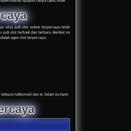
 dipermainan apapun tanpa takut tidak
rcaya
gai
situs judi slot online terpercaya
telah
udi slot terbaik dan terbaru. Berikut ini
ong
King Kong Shake
adalah agen slot terpercaya.
lepon telkomsel dan xl. Selain itu kami
nter
King of Atlantis
ercaya