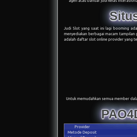
agen atau bandar judi kelas interasi
Situ
Judi Slot yang saat ini lagi booming ad
menyediakan berbagai macam tampilan game
Hot DJ
G
adalah daftar slot online provider yang 
Untuk memudahkan semua member dalam be
Dollar Bomb
G
PAO4D
Provider
Metode Deposit