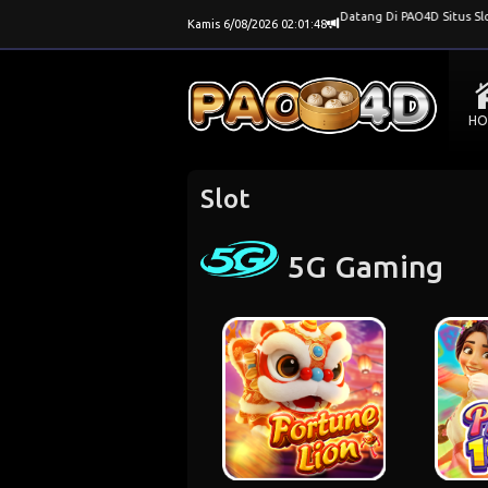
Selamat Datang Di PAO4D Situs Slot Dan T
Kamis 6/08/2026 02:01:50
HO
Slot
5G Gaming