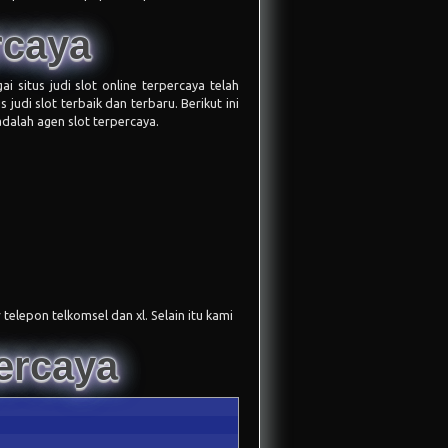
rcaya
gai
situs judi slot online terpercaya
telah
udi slot terbaik dan terbaru. Berikut ini
adalah agen slot terpercaya.
lepon telkomsel dan xl. Selain itu kami
ercaya