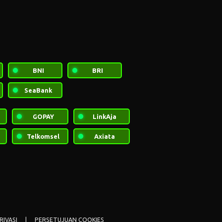
BNI
BRI
SeaBank
d Miner
Golden Legend
GOPAY
LinkAja
Telkomsel
Axiata
Kung Fu Leopard
RIVASI
|
PERSETUJUAN COOKIES