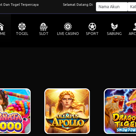
ogel Terpercaya
Selamat Datang Di PAO4D Situs Slot Dan Togel Terpe
ME
TOGEL
SLOT
LIVE CASINO
SPORT
SABUNG
ARC
de****ai Berhasil Withdraw Rp 4.757.000,00