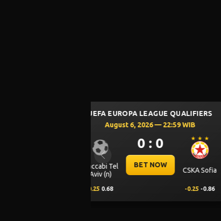
Throne of Poseidon
Batt
Gems Miner
Op
UEFA EUROPA LEAGUE QUALIFI
August 6, 2026 — 22:00 WIB
0 : 0
Previous
BET NOW
C
KuPS
Univers
Crai
-0.25
-0.97
0.25
Fiery Boxing
Su