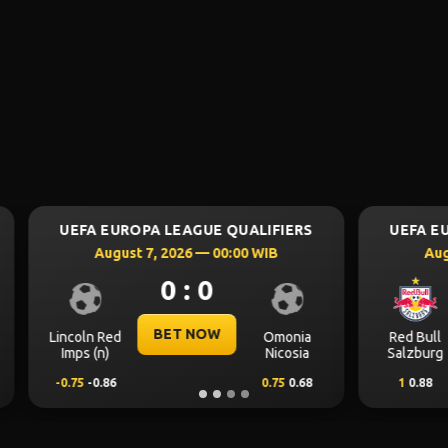
le of Alliance
Color Bingo
Book of Eg
era Panda
Treasures of Egypt
Bandito Ret
ERS
UEFA EUROPA LEAGUE QUALIFIERS
UE
August 7, 2026 — 02:00 WIB
0 : 0
BET NOW
S
Heart of
Benfica
P
itatea
Midlothian
ova
2.25
0.72
-2.25
-0.90
0.7
0.79
gar Frenzy
Neko x Neko
Fortune Ho