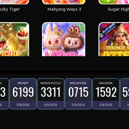
ucky Tiger
Mahjong Ways 3
Sugar Hig
ichu Pichu
Labuby
Legacy Of A
NG
SYDNEY
YAMAN POOLS
SINGAPORE
MALAYSIA
73
6199
3311
0715
1592
5
26
5/8/2026
5/8/2026
5/8/2026
5/8/2026
5