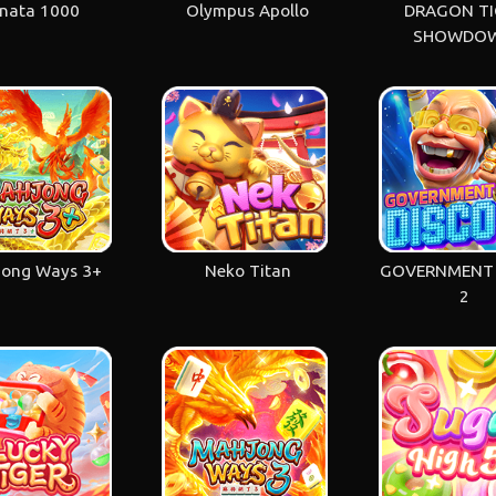
inata 1000
Olympus Apollo
DRAGON TI
SHOWDO
ong Ways 3+
Neko Titan
GOVERNMENT 
2