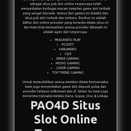
sebagai
situs judi slot online terpercaya
telah
menyediakan berbagai macam tampilan game slot terbaik
yang sangat menarik. Semua Slot games ini diambil dari
situs judi slot terbaik dan terbaru. Berikut ini adalah
daftar slot online provider yang tersedia dalam situs ini
dan kami bisa memastikan semua provider dibawah ini
adalah agen slot terpercaya.
PRAGMATIC PLAY
PGSOFT
HABANERO
CQ9
SPADE GAMING
MICRO GAMING
JOKER GAMING
TOP TREND GAMING
Untuk memudahkan semua member dalam bertransaksi,
kami juga menyediakan game slot deposit pulsa dari
provider telepon telkomsel dan xl. Selain itu kami juga
menerima transaksi melalui Dana, Gopay ,Ovo & Linkaja.
PAO4D Situs
Slot Online