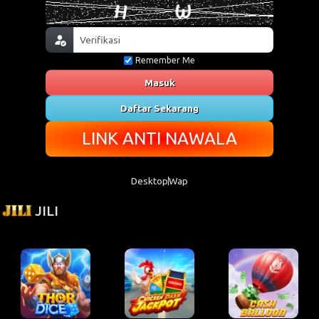
Remember Me
Masuk
Daftar Sekarang
LINK ANTI NAWALA
Desktop
Wap
JILI