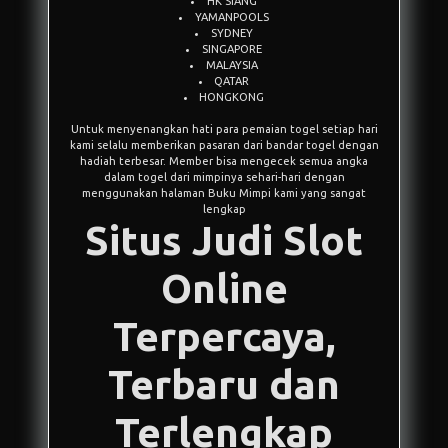
HK SIANG
YAMANPOOLS
SYDNEY
SINGAPORE
MALAYSIA
QATAR
HONGKONG
Untuk menyenangkan hati para pemaian togel setiap hari
kami selalu memberikan pasaran dari bandar togel dengan
hadiah terbesar. Member bisa mengecek semua angka
dalam togel dari mimpinya sehari-hari dengan
menggunakan halaman Buku Mimpi kami yang sangat
lengkap
Situs Judi Slot
Online
Terpercaya,
Terbaru dan
Terlengkap