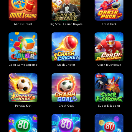
Mines Grand
Big Small Casino Royale
Crash Puck
Color Game Extreme
Crash Cricket
Crash Touchdown
Penalty Kick
Crash Goal
Super E-Sabong