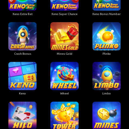
Keno Extra Bet
Keno Super Chance
Keno Bonus Number
Crash Bonus
Mines Gold
Plinko
Keno
Wheel
Limbo