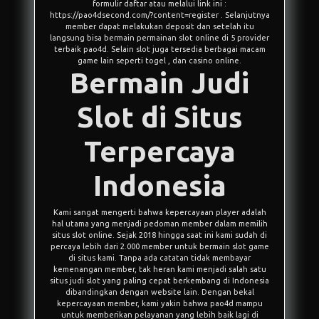
formulir daftar atau melalui link ini :
https://pao4dsecond.com/?content=register . Selanjutnya
member dapat melakukan deposit dan setelah itu
langsung bisa bermain permainan slot online di 5 provider
terbaik pao4d. Selain slot juga tersedia berbagai macam
game lain seperti togel , dan casino online.
Bermain Judi
Slot di Situs
Terpercaya
Indonesia
Kami sangat mengerti bahwa kepercayaan player adalah
hal utama yang menjadi pedoman member dalam memilih
situs slot online. Sejak 2018 hingga saat ini kami sudah di
percaya lebih dari 2.000 member untuk bermain slot game
di situs kami. Tanpa ada catatan tidak membayar
kemenangan member, tak heran kami menjadi salah satu
situs judi slot yang paling cepat berkembang di Indonesia
dibandingkan dengan website lain. Dengan bekal
kepercayaan member, kami yakin bahwa pao4d mampu
untuk memberikan pelayanan yang lebih baik lagi di