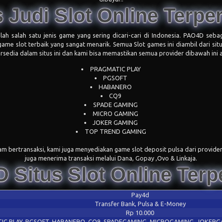
s Judi Slot Online Terpe
alah salah satu jenis game yang sering dicari-cari di Indonesia. PAO4D seba
 slot terbaik yang sangat menarik. Semua Slot games ini diambil dari situs j
tersedia dalam situs ini dan kami bisa memastikan semua provider dibawah ini 
PRAGMATIC PLAY
PGSOFT
HABANERO
CQ9
SPADE GAMING
MICRO GAMING
JOKER GAMING
TOP TREND GAMING
rtransaksi, kami juga menyediakan game slot deposit pulsa dari provider te
juga menerima transaksi melalui Dana, Gopay ,Ovo & Linkaja.
 Situs Slot Online Terp
Pay4d
Transfer Bank, Pulsa & E-Money
Rp 10.000
IC PLAY, PGSOFT, HABANERO, CQ9, SPADEGAMING, MICROGAMING, JOKE