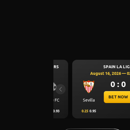
BlackJack21
Bi
Piggy Bank Gold 2
SPAIN LA LIGA
August 16, 2026 — 00:30 WIB
0 : 0
Previous
BET NOW
Alaves
Get
0.00
0.57
0.00
-
Scale of Heaven:
In