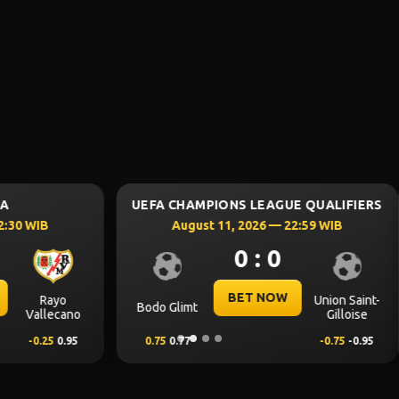
g Net Bass
Genie Mystery
Zeustrik
DJ FEVER
Leprechaun’s Fortune
Mace of Her
SPAIN LA LIGA
UEF
August 17, 2026 — 02:30 WIB
0 : 0
BET NOW
Kaira
afe
Celta Vigo
Osasuna
0.67
0.25
0.76
-0.25
-0.86
0.0
finity Ocean
Jewel Mastermind
PUBG2