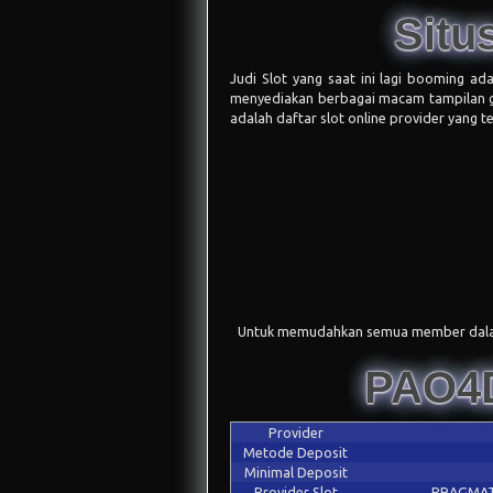
Cookie Hunter
Situ
Judi Slot yang saat ini lagi booming ad
menyediakan berbagai macam tampilan game
adalah daftar slot online provider yang 
Untuk memudahkan semua member dalam be
PAO4D
Provider
Metode Deposit
Minimal Deposit
Provider Slot
PRAGMAT