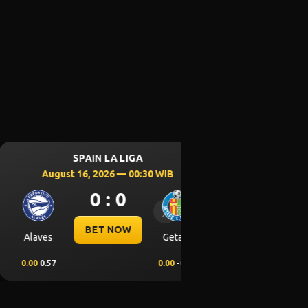
e
Zeustrike Xmas
cules
Wheel of Gems
A CHAMPIONS LEAGUE QUALIFIERS
August 11, 2026 — 22:00 WIB
0 : 0
Next
BET NOW
t Almaty
Levski Sofia
(n)
0
0.76
0.00
-0.94
Fantastic Beast