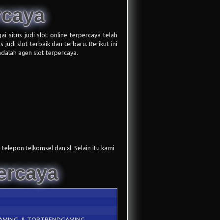
rcaya
gai
situs judi slot online terpercaya
telah
udi slot terbaik dan terbaru. Berikut ini
adalah agen slot terpercaya.
lepon telkomsel dan xl. Selain itu kami
ercaya
RGAMING, & TOPTRENDGAMING